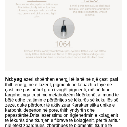
Nd:yag
lazeri shpërthen energji të lartë në një çast, pasi
thith energjinë e lazerit, pigmenti në tatuazh u thye në
çast, më pas bëhet grup i vogël pigmenti, më në fund
largohet nga trupi me metabolizëm.Ndërkohë, ai mund të
bëjë edhe trajtimin e përtëritjes së lëkurës së kukullës së
zezë, duke përdorur të aktivizuar Karakteristika unike e
karbonit, depërton në pore, thith yndyrën dhe
papastërtitë.Drita lazer stimulon rigjenerimin e kolagjenit
të lëkurës dhe tkurrjen e fibrave të kolagjenit, për të arritur
një efekt zbardhues, zbardhues të pigmentit, tkurrje të