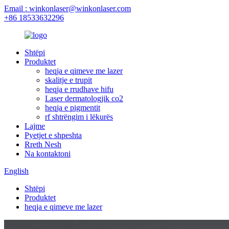
Email : winkonlaser@winkonlaser.com
+86 18533632296
Shtëpi
Produktet
heqja e qimeve me lazer
skalitje e trupit
heqja e rrudhave hifu
Laser dermatologjik co2
heqja e pigmentit
rf shtrëngim i lëkurës
Lajme
Pyetjet e shpeshta
Rreth Nesh
Na kontaktoni
English
Shtëpi
Produktet
heqja e qimeve me lazer