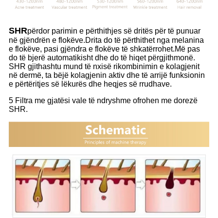
SHR
përdor parimin e përthithjes së dritës për të punuar
në gjëndrën e flokëve.Drita do të përthithet nga melanina
e flokëve, pasi gjëndra e flokëve të shkatërrohet.Më pas
do të bjerë automatikisht dhe do të hiqet përgjithmonë.
SHR gjithashtu mund të nxisë rikombinimin e kolagjenit
në dermë, ta bëjë kolagjenin aktiv dhe të arrijë funksionin
e përtëritjes së lëkurës dhe heqjes së rrudhave.
5 Filtra me gjatësi vale të ndryshme ofrohen me dorezë
SHR.