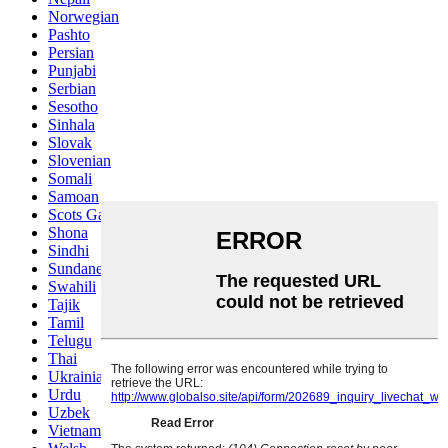
Norwegian
Pashto
Persian
Punjabi
Serbian
Sesotho
Sinhala
Slovak
Slovenian
Somali
Samoan
Scots Gaelic
Shona
Sindhi
Sundanese
Swahili
Tajik
Tamil
Telugu
Thai
Ukrainian
Urdu
Uzbek
Vietnamese