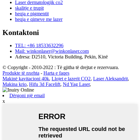
Laser dermatologjik co2
skalitje e trupit
heqja e pigmentit
heqja e qimeve me lazer
Kontaktoni
TEL: +86 18533632296
Mail: winkonlaser@winkonlaser.com
Adresa: D2510, Victoria Building, Pekin, Kinë
© Copyright - 2010-2022 : Të gjitha të drejtat e rezervuara.
Produkte të nxehta
-
Harta e faqes
Makinë kavitacioni 40k
,
Llojet e lazerit CO2
,
Laser Aleksandrit
,
Makina krio
,
Hifu 3d Facelift
,
Nd Yag Laser
,
Dërgoni një email
x