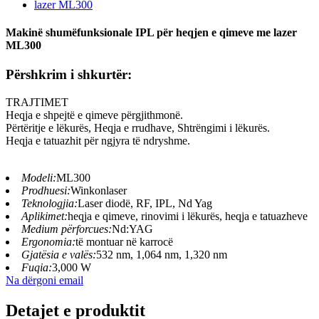
Makinë shumëfunksionale IPL për heqjen e qimeve me lazer
ML300
Përshkrim i shkurtër:
TRAJTIMET
Heqja e shpejtë e qimeve përgjithmonë.
Përtëritje e lëkurës, Heqja e rrudhave, Shtrëngimi i lëkurës.
Heqja e tatuazhit për ngjyra të ndryshme.
Modeli:
ML300
Prodhuesi:
Winkonlaser
Teknologjia:
Laser diodë, RF, IPL, Nd Yag
Aplikimet:
heqja e qimeve, rinovimi i lëkurës, heqja e tatuazheve
Medium përforcues:
Nd:YAG
Ergonomia:
të montuar në karrocë
Gjatësia e valës:
532 nm, 1,064 nm, 1,320 nm
Fuqia:
3,000 W
Na dërgoni email
Detajet e produktit