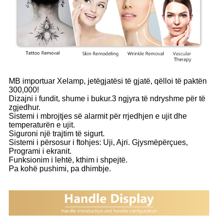
MB importuar Xelamp, jetëgjatësi të gjatë, qëlloi të paktën
300,000!
Dizajni i fundit, shume i bukur.3 ngjyra të ndryshme për të
zgjedhur.
Sistemi i mbrojtjes së alarmit për rrjedhjen e ujit dhe
temperaturën e ujit.
Siguroni një trajtim të sigurt.
Sistemi i përsosur i ftohjes: Uji, Ajri. Gjysmëpërçues,
Programi i ekranit.
Funksionim i lehtë, kthim i shpejtë.
Pa kohë pushimi, pa dhimbje.