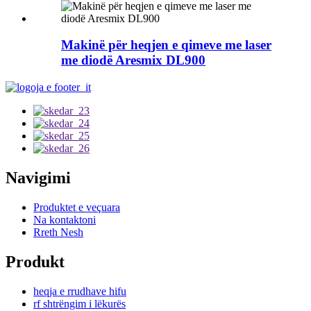
Makinë për heqjen e qimeve me laser
me diodë Aresmix DL900
Navigimi
Produktet e veçuara
Na kontaktoni
Rreth Nesh
Produkt
heqja e rrudhave hifu
rf shtrëngim i lëkurës