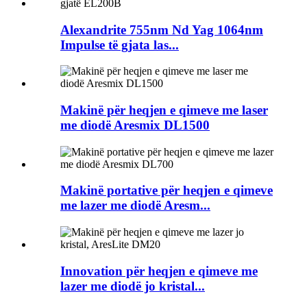
Alexandrite 755nm Nd Yag 1064nm
Impulse të gjata las...
Makinë për heqjen e qimeve me laser
me diodë Aresmix DL1500
Makinë portative për heqjen e qimeve
me lazer me diodë Aresm...
Innovation për heqjen e qimeve me
lazer me diodë jo kristal...