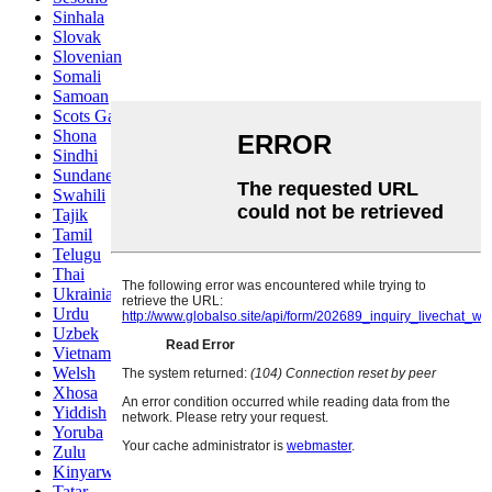
Sinhala
Slovak
Slovenian
Somali
Samoan
Scots Gaelic
Shona
Sindhi
Sundanese
Swahili
Tajik
Tamil
Telugu
Thai
Ukrainian
Urdu
Uzbek
Vietnamese
Welsh
Xhosa
Yiddish
Yoruba
Zulu
Kinyarwanda
Tatar