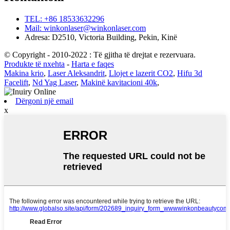
TEL: +86 18533632296
Mail: winkonlaser@winkonlaser.com
Adresa: D2510, Victoria Building, Pekin, Kinë
© Copyright - 2010-2022 : Të gjitha të drejtat e rezervuara.
Produkte të nxehta
-
Harta e faqes
Makina krio
,
Laser Aleksandrit
,
Llojet e lazerit CO2
,
Hifu 3d
Facelift
,
Nd Yag Laser
,
Makinë kavitacioni 40k
,
Dërgoni një email
x