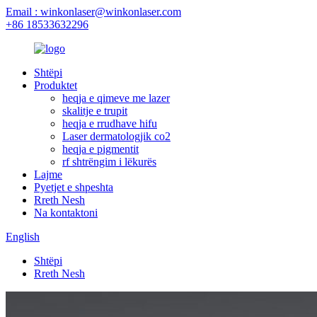
Email : winkonlaser@winkonlaser.com
+86 18533632296
Shtëpi
Produktet
heqja e qimeve me lazer
skalitje e trupit
heqja e rrudhave hifu
Laser dermatologjik co2
heqja e pigmentit
rf shtrëngim i lëkurës
Lajme
Pyetjet e shpeshta
Rreth Nesh
Na kontaktoni
English
Shtëpi
Rreth Nesh