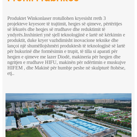
Produktet Winkonlaser rrotullohen kryesisht rreth 3
projekteve kryesore të trajtimit, heqjes së qimeve, përtëritjes
së lëkurës dhe heqjes së rrudhave dhe reduktimit të
yndyrës.Inxhinieri ynë sjell teknologjinë e lartë në kërkimin e
produktit, duke kryer vazhdimisht inovacione teknike dhe
lançoi një shumëllojshmëri produktesh të teknologjisë së lartë
për bukurinë dhe formësimin e trupit, të tilla si aparati për
heqjen e qimeve me lazer Diodë, makineria për heqjen dhe
ngritjen e rrudhave HIFU, makinën për ndërtimin e muskujve
HIFEM , dhe Makinë për humbje peshe në skulpturë ftohëse,
etj..