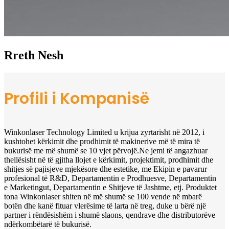
Rreth Nesh
Profili i Kompanisë
Winkonlaser Technology Limited u krijua zyrtarisht në 2012, i
kushtohet kërkimit dhe prodhimit të makinerive më të mira të
bukurisë me më shumë se 10 vjet përvojë.Ne jemi të angazhuar
thellësisht në të gjitha llojet e kërkimit, projektimit, prodhimit dhe
shitjes së pajisjeve mjekësore dhe estetike, me Ekipin e pavarur
profesional të R&D, Departamentin e Prodhuesve, Departamentin
e Marketingut, Departamentin e Shitjeve të Jashtme, etj. Produktet
tona Winkonlaser shiten në më shumë se 100 vende në mbarë
botën dhe kanë fituar vlerësime të larta në treg, duke u bërë një
partner i rëndësishëm i shumë slaons, qendrave dhe distributorëve
ndërkombëtarë të bukurisë.