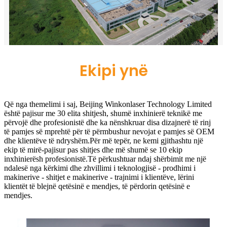
Ekipi ynë
Që nga themelimi i saj, Beijing Winkonlaser Technology Limited
është pajisur me 30 elita shitjesh, shumë inxhinierë teknikë me
përvojë dhe profesionistë dhe ka nënshkruar disa dizajnerë të rinj
të pamjes së mprehtë për të përmbushur nevojat e pamjes së OEM
dhe klientëve të ndryshëm.Për më tepër, ne kemi gjithashtu një
ekip të mirë-pajisur pas shitjes dhe më shumë se 10 ekip
inxhinierësh profesionistë.Të përkushtuar ndaj shërbimit me një
ndalesë nga kërkimi dhe zhvillimi i teknologjisë - prodhimi i
makinerive - shitjet e makinerive - trajnimi i klientëve, lërini
klientët të blejnë qetësinë e mendjes, të përdorin qetësinë e
mendjes.