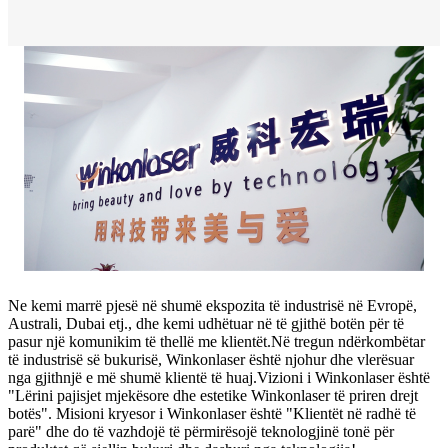
Ne kemi marrë pjesë në shumë ekspozita të industrisë në Evropë,
Australi, Dubai etj., dhe kemi udhëtuar në të gjithë botën për të
pasur një komunikim të thellë me klientët.Në tregun ndërkombëtar
të industrisë së bukurisë, Winkonlaser është njohur dhe vlerësuar
nga gjithnjë e më shumë klientë të huaj.Vizioni i Winkonlaser është
"Lërini pajisjet mjekësore dhe estetike Winkonlaser të priren drejt
botës". Misioni kryesor i Winkonlaser është "Klientët në radhë të
parë" dhe do të vazhdojë të përmirësojë teknologjinë tonë për