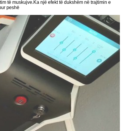
htim të muskujve.Ka një efekt të dukshëm në trajtimin e
bur peshë