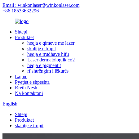
Email : winkonlaser@winkonlaser.com
+86 18533632296
Shtëpi
Produktet
heqja e qimeve me lazer
skalitje e trupit
heqja e rrudhave hifu
Laser dermatologjik co2
heqja e pigmentit
rf shtrëngim i lëkurës
Lajme
Pyetjet e shpeshta
Rreth Nesh
Na kontaktoni
English
Shtëpi
Produktet
skalitje e trupit