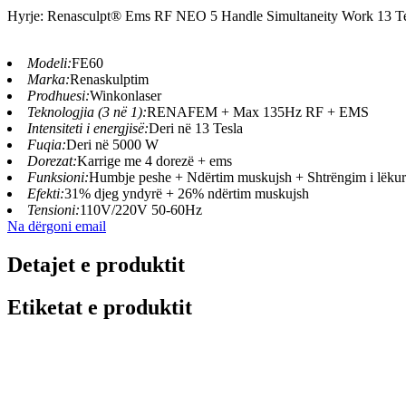
Hyrje: Renasculpt® Ems RF NEO 5 Handle Simultaneity Work 13 T
Modeli:
FE60
Marka:
Renaskulptim
Prodhuesi:
Winkonlaser
Teknologjia (3 në 1):
RENAFEM + Max 135Hz RF + EMS
Intensiteti i energjisë:
Deri në 13 Tesla
Fuqia:
Deri në 5000 W
Dorezat:
Karrige me 4 dorezë + ems
Funksioni:
Humbje peshe + Ndërtim muskujsh + Shtrëngim i lëkur
Efekti:
31% djeg yndyrë + 26% ndërtim muskujsh
Tensioni:
110V/220V 50-60Hz
Na dërgoni email
Detajet e produktit
Etiketat e produktit