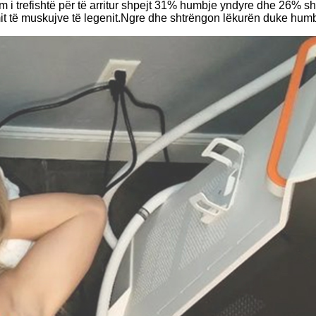
m i trefishtë për të arritur shpejt 31% humbje yndyre dhe 26% s
mit të muskujve të legenit.Ngre dhe shtrëngon lëkurën duke hum