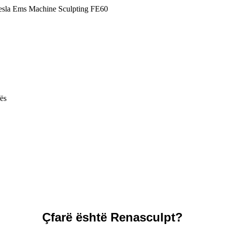
esla Ems Machine Sculpting FE60
ës
Çfarë është Renasculpt?