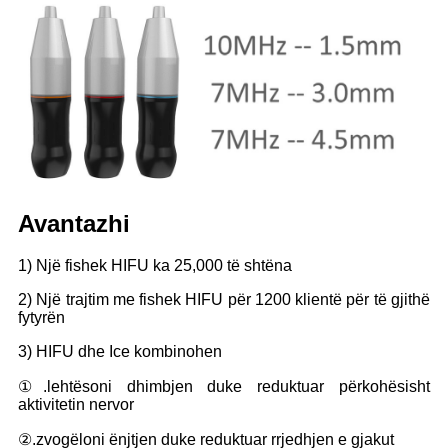
Avantazhi
1) Një fishek HIFU ka 25,000 të shtëna
2) Një trajtim me fishek HIFU për 1200 klientë për të gjithë
fytyrën
3) HIFU dhe Ice kombinohen
①.lehtësoni dhimbjen duke reduktuar përkohësisht
aktivitetin nervor
②.zvogëloni ënjtjen duke reduktuar rrjedhjen e gjakut