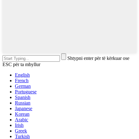
Shtypni enter për të kërkuar ose
ESC për ta mbyllur
English
French
German
Portuguese
Spanish
Russian
Japanese
Korean
Arabic
Irish
Greek
Turkish