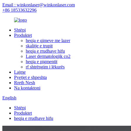
Email : winkonlaser@winkonlaser.com
+86 18533632296
Shtëpi
Produktet
heqja e qimeve me lazer
skalitje e trupit
heqja e rrudhave hifu
Laser dermatologjik co2
heqja e pigmentit
rf shtrëngim i lëkurës
Lajme
Pyetjet e shpeshta
Rreth Nesh
Na kontaktoni
English
Shtëpi
Produktet
heqja e rrudhave hifu