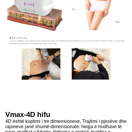
Vmax-4D hifu
4D është kuptimi i tre dimensioneve, Trajtimi i pjesëve dhe
rajoneve janë shumë-dimensionale: heqja e rrudhave të
syve, rrudhat e fytyrës, tërheqja e gjoksit, humbja e