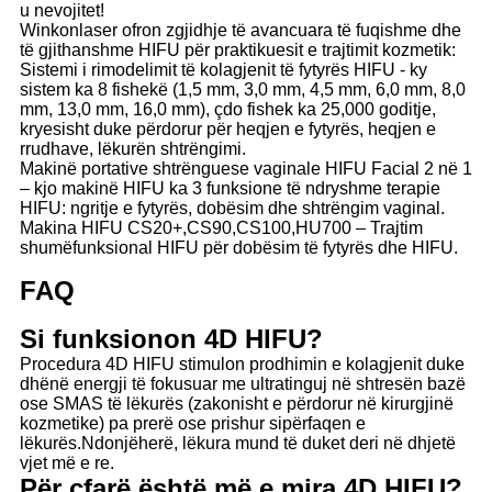
u nevojitet!
Winkonlaser ofron zgjidhje të avancuara të fuqishme dhe
të gjithanshme HIFU për praktikuesit e trajtimit kozmetik:
Sistemi i rimodelimit të kolagjenit të fytyrës HIFU - ky
sistem ka 8 fishekë (1,5 mm, 3,0 mm, 4,5 mm, 6,0 mm, 8,0
mm, 13,0 mm, 16,0 mm), çdo fishek ka 25,000 goditje,
kryesisht duke përdorur për heqjen e fytyrës, heqjen e
rrudhave, lëkurën shtrëngimi.
Makinë portative shtrënguese vaginale HIFU Facial 2 në 1
– kjo makinë HIFU ka 3 funksione të ndryshme terapie
HIFU: ngritje e fytyrës, dobësim dhe shtrëngim vaginal.
Makina HIFU CS20+,CS90,CS100,HU700 – Trajtim
shumëfunksional HIFU për dobësim të fytyrës dhe HIFU.
FAQ
Si funksionon 4D HIFU?
Procedura 4D HIFU stimulon prodhimin e kolagjenit duke
dhënë energji të fokusuar me ultratinguj në shtresën bazë
ose SMAS të lëkurës (zakonisht e përdorur në kirurgjinë
kozmetike) pa prerë ose prishur sipërfaqen e
lëkurës.Ndonjëherë, lëkura mund të duket deri në dhjetë
vjet më e re.
Për çfarë është më e mira 4D HIFU?