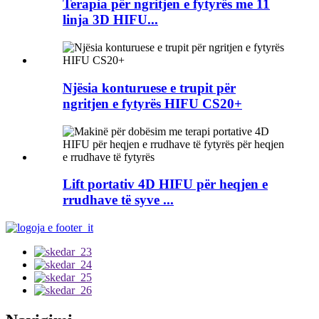
Terapia për ngritjen e fytyrës me 11
linja 3D HIFU...
Njësia konturuese e trupit për
ngritjen e fytyrës HIFU CS20+
Lift portativ 4D HIFU për heqjen e
rrudhave të syve ...