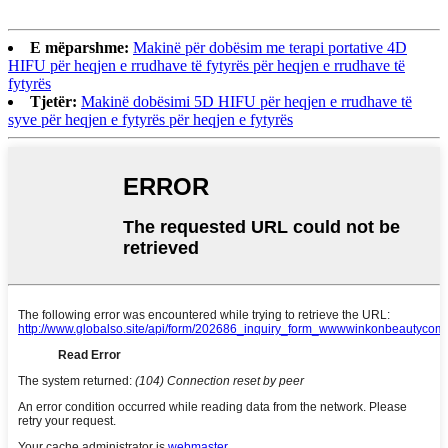
E mëparshme:
Makinë për dobësim me terapi portative 4D
HIFU për heqjen e rrudhave të fytyrës për heqjen e rrudhave të
fytyrës
Tjetër:
Makinë dobësimi 5D HIFU për heqjen e rrudhave të
syve për heqjen e fytyrës për heqjen e fytyrës