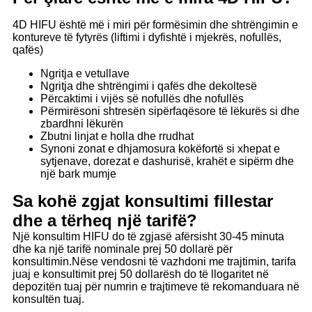
4D HIFU është më i miri për formësimin dhe shtrëngimin e
kontureve të fytyrës (liftimi i dyfishtë i mjekrës, nofullës,
qafës)
Ngritja e vetullave
Ngritja dhe shtrëngimi i qafës dhe dekoltesë
Përcaktimi i vijës së nofullës dhe nofullës
Përmirësoni shtresën sipërfaqësore të lëkurës si dhe
zbardhni lëkurën
Zbutni linjat e holla dhe rrudhat
Synoni zonat e dhjamosura kokëfortë si xhepat e
sytjenave, dorezat e dashurisë, krahët e sipërm dhe
një bark mumje
Sa kohë zgjat konsultimi fillestar
dhe a tërheq një tarifë?
Një konsultim HIFU do të zgjasë afërsisht 30-45 minuta
dhe ka një tarifë nominale prej 50 dollarë për
konsultimin.Nëse vendosni të vazhdoni me trajtimin, tarifa
juaj e konsultimit prej 50 dollarësh do të llogaritet në
depozitën tuaj për numrin e trajtimeve të rekomanduara në
konsultën tuaj.