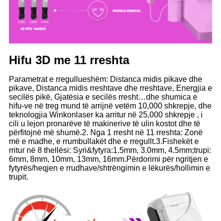
Hifu 3D me 11 rreshta
Parametrat e rregullueshëm: Distanca midis pikave dhe
pikave, Distanca midis rreshtave dhe rreshtave, Energjia e
secilës pikë, Gjatësia e secilës rresht…dhe shumica e
hifu-ve në treg mund të arrijnë vetëm 10,000 shkrepje, dhe
teknologjia Winkonlaser ka arritur në 25,000 shkrepje , i
cili u lejon pronarëve të makinerive të ulin kostot dhe të
përfitojnë më shumë.2. Nga 1 rresht në 11 rreshta: Zonë
më e madhe, e rrumbullakët dhe e rregullt.3.Fishekët e
rritur në 8 thellësi: Syri&fytyra:1.5mm, 3.0mm, 4.5mm;trupi:
6mm, 8mm, 10mm, 13mm, 16mm.Përdorimi për ngritjen e
fytyrës/heqjen e rrudhave/shtrëngimin e lëkurës/hollimin e
trupit.