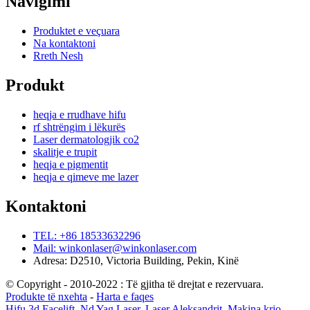
Navigimi
Produktet e veçuara
Na kontaktoni
Rreth Nesh
Produkt
heqja e rrudhave hifu
rf shtrëngim i lëkurës
Laser dermatologjik co2
skalitje e trupit
heqja e pigmentit
heqja e qimeve me lazer
Kontaktoni
TEL: +86 18533632296
Mail: winkonlaser@winkonlaser.com
Adresa: D2510, Victoria Building, Pekin, Kinë
© Copyright - 2010-2022 : Të gjitha të drejtat e rezervuara.
Produkte të nxehta
-
Harta e faqes
Hifu 3d Facelift
,
Nd Yag Laser
,
Laser Aleksandrit
,
Makina krio
,