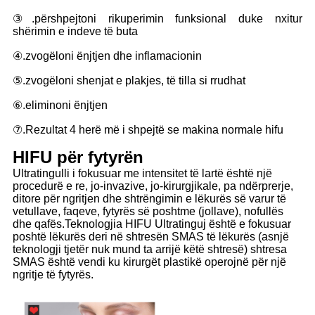
③.përshpejtoni rikuperimin funksional duke nxitur
shërimin e indeve të buta
④.zvogëloni ënjtjen dhe inflamacionin
⑤.zvogëloni shenjat e plakjes, të tilla si rrudhat
⑥.eliminoni ënjtjen
⑦.Rezultat 4 herë më i shpejtë se makina normale hifu
HIFU për fytyrën
Ultratingulli i fokusuar me intensitet të lartë është një
procedurë e re, jo-invazive, jo-kirurgjikale, pa ndërprerje,
ditore për ngritjen dhe shtrëngimin e lëkurës së varur të
vetullave, faqeve, fytyrës së poshtme (jollave), nofullës
dhe qafës.Teknologjia HIFU Ultratinguj është e fokusuar
poshtë lëkurës deri në shtresën SMAS të lëkurës (asnjë
teknologji tjetër nuk mund ta arrijë këtë shtresë) shtresa
SMAS është vendi ku kirurgët plastikë operojnë për një
ngritje të fytyrës.