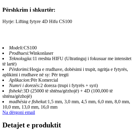
Përshkrim i shkurtër:
Hyrje: Lifting fytyre 4D Hifu CS100
Modeli:
CS100
Prodhuesi:
Winkonlaser
Teknologjia:
11 rreshta HIFU (Ultratinguj i fokusuar me intensitet
të lartë)
Përdorimi:
Heqja e rrudhave, dobësimi i trupit, ngritja e fytyrës,
aplikimi i rrudhave në sy: Për tregti
Aplikacion:
Për Komercial
Numri i dorezës:
2 doreza (trupi i fytyrës + syri)
fishekë:
3D (25000 të shtëna/gëzhojë) + 4D (100,000 të
shtëna/gëzhojë)
madhësia e fishekut:
1,5 mm, 3,0 mm, 4,5 mm, 6,0 mm, 8,0 mm,
10,0 mm, 13,0 mm, 16,0 mm
Na dërgoni email
Detajet e produktit