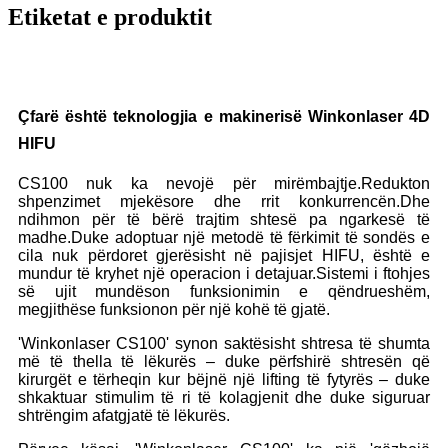
Etiketat e produktit
Çfarë është teknologjia e makinerisë Winkonlaser 4D
HIFU
CS100 nuk ka nevojë për mirëmbajtje.Redukton
shpenzimet mjekësore dhe rrit konkurrencën.Dhe
ndihmon për të bërë trajtim shtesë pa ngarkesë të
madhe.Duke adoptuar një metodë të fërkimit të sondës e
cila nuk përdoret gjerësisht në pajisjet HIFU, është e
mundur të kryhet një operacion i detajuar.Sistemi i ftohjes
së ujit mundëson funksionimin e qëndrueshëm,
megjithëse funksionon për një kohë të gjatë.
'Winkonlaser CS100' synon saktësisht shtresa të shumta
më të thella të lëkurës – duke përfshirë shtresën që
kirurgët e tërheqin kur bëjnë një lifting të fytyrës – duke
shkaktuar stimulim të ri të kolagjenit dhe duke siguruar
shtrëngim afatgjatë të lëkurës.