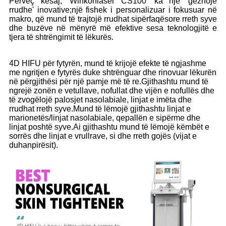
Përveç kësaj, 'Winkonlaser CS100' ka një 'gëzhojë
rrudhe' inovative;një fishek i personalizuar i fokusuar në
makro, që mund të trajtojë rrudhat sipërfaqësore rreth syve
dhe buzëve në mënyrë më efektive sesa teknologjitë e
tjera të shtrëngimit të lëkurës.
4D HIFU për fytyrën, mund të krijojë efekte të ngjashme
me ngritjen e fytyrës duke shtrënguar dhe rinovuar lëkurën
në përgjithësi për një pamje më të re.Gjithashtu mund të
ngrejë zonën e vetullave, nofullat dhe vijën e nofullës dhe
të zvogëlojë palosjet nasolabiale, linjat e imëta dhe
rrudhat rreth syve.Mund të lëmojë gjithashtu linjat e
marionetës/linjat nasolabiale, qepallën e sipërme dhe
linjat poshtë syve.Ai gjithashtu mund të lëmojë këmbët e
sorrës dhe linjat e vrullrave, si dhe rreth gojës (vijat e
duhanpirësit).