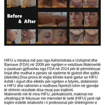
HIFU u miratua më pas nga Administrata e Ushqimit dhe
Barnave (FDA) në 2009 për ngritjen e vetullave.Makineritë
u pastruan gjithashtu nga FDA në 2014 për të përmirësuar
linjat dhe rrudhat e pjesës së sipërme të gjoksit dhe qafës
(dekolte).Disa prova të vogla klinike kanë gjetur se HIFU
është i sigurt dhe efektiv për ngritjen e fytyrës, dobësimin
e HIFU dhe rafinimin e rrudhave.Njerëzit ishin në gjendje
të shihnin rezultate disa muaj pas trajtimit.
Makineritë më të mira HIFU, përkatësisht, makinat me
ultratinguj të fokusuar me intensitet të lartë (HIFU) janë një
trajtim estetik relativisht i ri profesional për shtrëngimin e