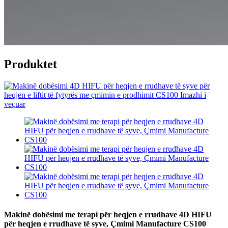
Produktet
Makinë dobësimi me terapi për heqjen e rrudhave 4D HIFU
për heqjen e rrudhave të syve, Çmimi Manufacture CS100