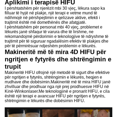
Aplikimi i terapisë HIFU
I përshtatshëm për njerëzit mbi 30 vjeç, lëkura sapo ka
filluar të hyjë në plakje, një terapi e vetme mund të
ndihmojë në përshpejtimin e qelizave aktive, efekti i
trajtimit është më domethënës dhe afatgjatë.
I përshtatshëm për personat mbi 40 vjeç, problemet e
lëkurës janë shfaqur të varura dhe të lirshme, ne
rekomandojmë përdorimin e teknologjive të ndryshme të
trajtimit për të siguruar ngadalësim efektiv të plakjes dhe
për të përmirësuar ndjeshëm problemin e lëkurës.
Makineritë më të mira 4D HIFU për
ngritjen e fytyrës dhe shtrëngimin e
trupit
Makineritë HIFU ofrojnë një metodë të sigurt dhe efektive
për ngritjen e fytyrës, shtrëngimin e lëkurës, heqjen e
rrudhave dhe dobësimin.Makineritë më të mira HIFU janë
zhvilluar dhe prodhuar nga një prej prodhuesve HIFU në
Kinë-Winkonlaser.Me teknologjinë e pronarit HIFU, e cila
është një terapi e avancuar HIFU për ngritjen e fytyrës,
shtrëngimin e lëkurës dhe dobësimin HIFU.