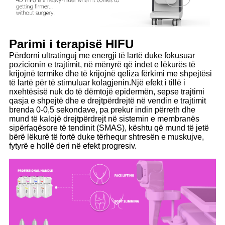
Parimi i terapisë HIFU
Përdorni ultratinguj me energji të lartë duke fokusuar
pozicionin e trajtimit, në mënyrë që indet e lëkurës të
krijojnë termike dhe të krijojnë qeliza fërkimi me shpejtësi
të lartë për të stimuluar kolagjenin.Një efekt i tillë i
nxehtësisë nuk do të dëmtojë epidermën, sepse trajtimi
qasja e shpejtë dhe e drejtpërdrejtë në vendin e trajtimit
brenda 0-0,5 sekondave, pa prekur indin përreth dhe
mund të kalojë drejtpërdrejt në sistemin e membranës
sipërfaqësore të tendinit (SMAS), kështu që mund të jetë
bërë lëkurë të fortë duke tërhequr shtresën e muskujve,
fytyrë e hollë deri në efekt progresiv.