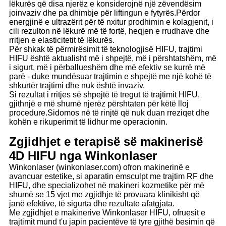
lëkurës që disa njerëz e konsiderojnë një zëvendësim
joinvaziv dhe pa dhimbje për liftingun e fytyrës.Përdor
energjinë e ultrazërit për të nxitur prodhimin e kolagjenit, i
cili rezulton në lëkurë më të fortë, heqjen e rrudhave dhe
rritjen e elasticitetit të lëkurës.
Për shkak të përmirësimit të teknologjisë HIFU, trajtimi
HIFU është aktualisht më i shpejtë, më i përshtatshëm, më
i sigurt, më i përballueshëm dhe më efektiv se kurrë më
parë - duke mundësuar trajtimin e shpejtë me një kohë të
shkurtër trajtimi dhe nuk është invaziv.
Si rezultat i rritjes së shpejtë të tregut të trajtimit HIFU,
gjithnjë e më shumë njerëz përshtaten për këtë lloj
procedure.Sidomos në të rinjtë që nuk duan rreziqet dhe
kohën e rikuperimit të lidhur me operacionin.
Zgjidhjet e terapisë së makinerisë
4D HIFU nga Winkonlaser
Winkonlaser (winkonlaser.com) ofron makinerinë e
avancuar estetike, si aparatin emsculpt me trajtim RF dhe
HIFU, dhe specializohet në makineri kozmetike për më
shumë se 15 vjet me zgjidhje të provuara klinikisht që
janë efektive, të sigurta dhe rezultate afatgjata.
Me zgjidhjet e makinerive Winkonlaser HIFU, ofruesit e
trajtimit mund t'u japin pacientëve të tyre gjithë besimin që