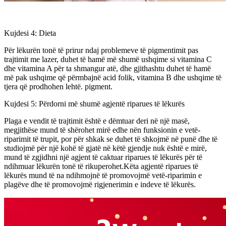
Kujdesi 4: Dieta
Për lëkurën tonë të prirur ndaj problemeve të pigmentimit pas
trajtimit me lazer, duhet të hamë më shumë ushqime si vitamina C
dhe vitamina A për ta shmangur atë, dhe gjithashtu duhet të hamë
më pak ushqime që përmbajnë acid folik, vitamina B dhe ushqime të
tjera që prodhohen lehtë. pigment.
Kujdesi 5: Përdorni më shumë agjentë riparues të lëkurës
Plaga e vendit të trajtimit është e dëmtuar deri në një masë,
megjithëse mund të shërohet mirë edhe nën funksionin e vetë-
riparimit të trupit, por për shkak se duhet të shkojmë në punë dhe të
studiojmë për një kohë të gjatë në këtë gjendje nuk është e mirë,
mund të zgjidhni një agjent të caktuar riparues të lëkurës për të
ndihmuar lëkurën tonë të rikuperohet.Këta agjentë riparues të
lëkurës mund të na ndihmojnë të promovojmë vetë-riparimin e
plagëve dhe të promovojmë rigjenerimin e indeve të lëkurës.