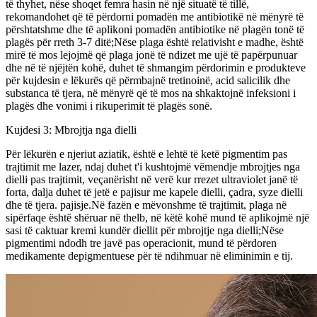
të thyhet, nëse shoqet femra hasin në një situatë të tillë,
rekomandohet që të përdorni pomadën me antibiotikë në mënyrë të
përshtatshme dhe të aplikoni pomadën antibiotike në plagën tonë të
plagës për rreth 3-7 ditë;Nëse plaga është relativisht e madhe, është
mirë të mos lejojmë që plaga jonë të ndizet me ujë të papërpunuar
dhe në të njëjtën kohë, duhet të shmangim përdorimin e produkteve
për kujdesin e lëkurës që përmbajnë tretinoinë, acid salicilik dhe
substanca të tjera, në mënyrë që të mos na shkaktojnë infeksioni i
plagës dhe vonimi i rikuperimit të plagës sonë.
Kujdesi 3: Mbrojtja nga dielli
Për lëkurën e njeriut aziatik, është e lehtë të ketë pigmentim pas
trajtimit me lazer, ndaj duhet t'i kushtojmë vëmendje mbrojtjes nga
dielli pas trajtimit, veçanërisht në verë kur rrezet ultraviolet janë të
forta, dalja duhet të jetë e pajisur me kapele dielli, çadra, syze dielli
dhe të tjera. pajisje.Në fazën e mëvonshme të trajtimit, plaga në
sipërfaqe është shëruar në thelb, në këtë kohë mund të aplikojmë një
sasi të caktuar kremi kundër diellit për mbrojtje nga dielli;Nëse
pigmentimi ndodh tre javë pas operacionit, mund të përdoren
medikamente depigmentuese për të ndihmuar në eliminimin e tij.