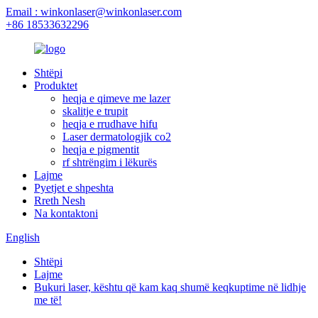
Email : winkonlaser@winkonlaser.com
+86 18533632296
Shtëpi
Produktet
heqja e qimeve me lazer
skalitje e trupit
heqja e rrudhave hifu
Laser dermatologjik co2
heqja e pigmentit
rf shtrëngim i lëkurës
Lajme
Pyetjet e shpeshta
Rreth Nesh
Na kontaktoni
English
Shtëpi
Lajme
Bukuri laser, kështu që kam kaq shumë keqkuptime në lidhje
me të!