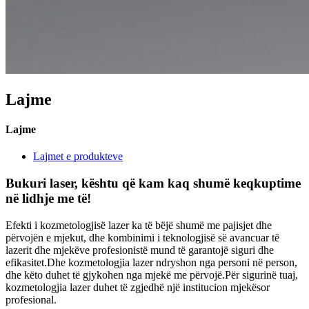
Lajme
Lajme
Lajmet e produkteve
Bukuri laser, kështu që kam kaq shumë keqkuptime
në lidhje me të!
Efekti i kozmetologjisë lazer ka të bëjë shumë me pajisjet dhe
përvojën e mjekut, dhe kombinimi i teknologjisë së avancuar të
lazerit dhe mjekëve profesionistë mund të garantojë siguri dhe
efikasitet.Dhe kozmetologjia lazer ndryshon nga personi në person,
dhe këto duhet të gjykohen nga mjekë me përvojë.Për sigurinë tuaj,
kozmetologjia lazer duhet të zgjedhë një institucion mjekësor
profesional.