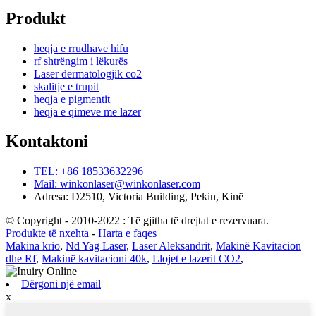
Produkt
heqja e rrudhave hifu
rf shtrëngim i lëkurës
Laser dermatologjik co2
skalitje e trupit
heqja e pigmentit
heqja e qimeve me lazer
Kontaktoni
TEL: +86 18533632296
Mail: winkonlaser@winkonlaser.com
Adresa: D2510, Victoria Building, Pekin, Kinë
© Copyright - 2010-2022 : Të gjitha të drejtat e rezervuara.
Produkte të nxehta
-
Harta e faqes
Makina krio
,
Nd Yag Laser
,
Laser Aleksandrit
,
Makinë Kavitacion
dhe Rf
,
Makinë kavitacioni 40k
,
Llojet e lazerit CO2
,
Dërgoni një email
x