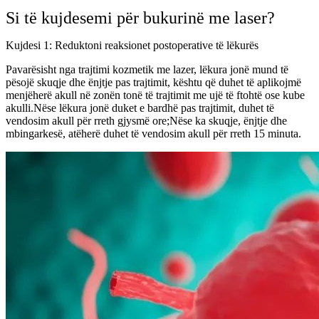
Si të kujdesemi për bukurinë me laser?
Kujdesi 1: Reduktoni reaksionet postoperative të lëkurës
Pavarësisht nga trajtimi kozmetik me lazer, lëkura jonë mund të
pësojë skuqje dhe ënjtje pas trajtimit, kështu që duhet të aplikojmë
menjëherë akull në zonën tonë të trajtimit me ujë të ftohtë ose kube
akulli.Nëse lëkura jonë duket e bardhë pas trajtimit, duhet të
vendosim akull për rreth gjysmë ore;Nëse ka skuqje, ënjtje dhe
mbingarkesë, atëherë duhet të vendosim akull për rreth 15 minuta.